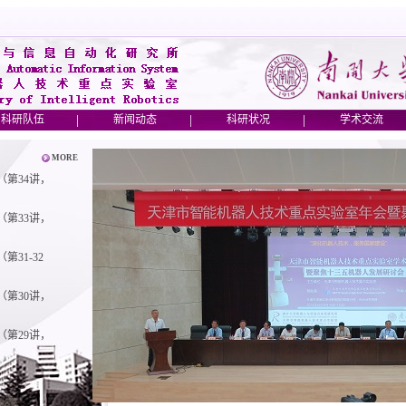
|
|
|
科研队伍
新闻动态
科研状况
学术交流
MORE
第34讲，
第33讲，
31-32
第30讲，
第29讲，